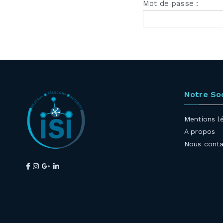
Mot de passe :
Notre So
Mentions l
A propos
Nous conta