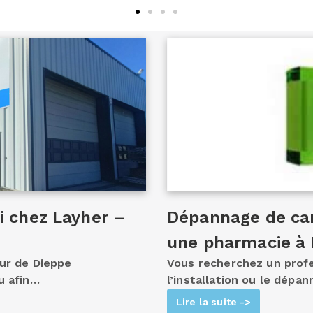
Fi chez Layher –
Dépannage de cam
une pharmacie à
ur de Dieppe
Vous recherchez un prof
u afin…
l’installation ou le dépa
Lire la suite ->