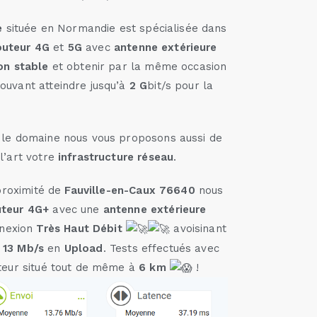
e
située en Normandie est spécialisée dans
uteur
4G
et
5G
avec
antenne extérieure
on stable
et obtenir par la même occasion
ouvant atteindre jusqu’à
2
G
bit/s pour la
le domaine nous vous proposons aussi de
l’art votre
infrastructure réseau
.
 proximité de
Fauville-en-Caux 76640
nous
teur 4G+
avec une
antenne extérieure
nnexion
Très Haut Débit
avoisinant
t
13 Mb/s
en
Upload
. Tests effectués avec
cteur situé tout de même à
6 km
!