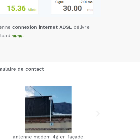
cienne
connexion internet ADSL
délivre
load
.
mulaire de contact
.
antenne modem 4g
Po