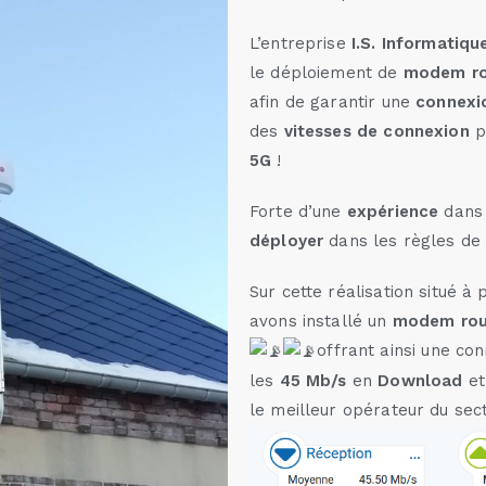
L’entreprise
I.S. Informatiqu
le déploiement de
modem ro
afin de garantir une
connexi
des
vitesses de connexion
p
5G
!
Forte d’une
expérience
dans 
déployer
dans les règles de 
Sur cette réalisation situé à
avons installé un
modem rou
offrant ainsi une co
les
45 Mb/s
en
Download
e
le meilleur opérateur du se