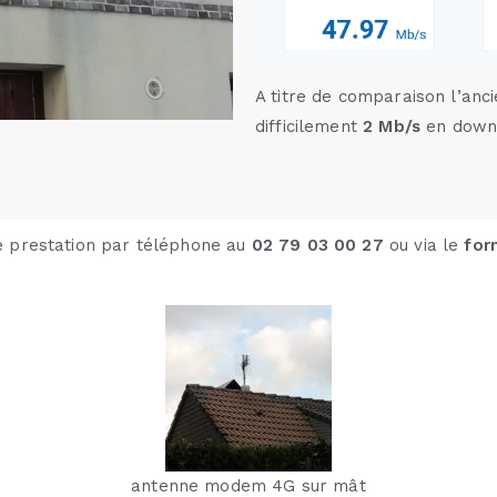
A titre de comparaison l’an
difficilement
2 Mb/s
en down
e prestation par téléphone au
02 79 03 00 27
ou via le
for
antenne modem 4g en façade