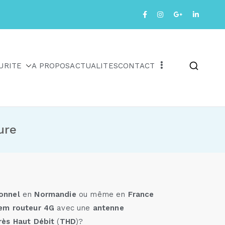
URITE
A PROPOS
ACTUALITES
CONTACT
ure
onnel
en
Normandie
ou même en
France
dem routeur 4G
avec une
antenne
ès Haut Débit
(
THD
)?