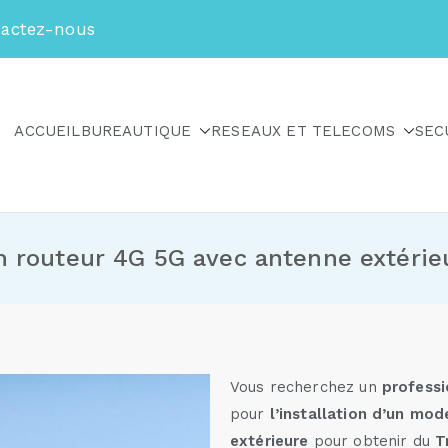
actez-nous
ACCUEIL
BUREAUTIQUE
RESEAUX ET TELECOMS
SEC
m routeur 4G 5G avec antenne extérie
Vous recherchez un
professi
pour
l’installation d’un mo
extérieure
pour obtenir du
Tr